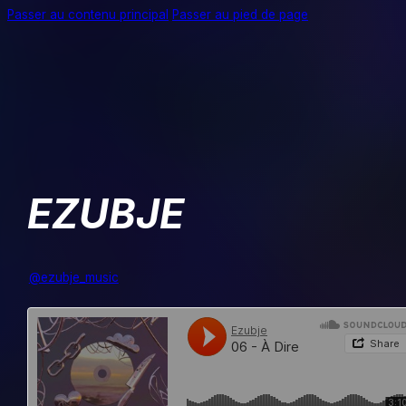
Passer au contenu principal
Passer au pied de page
EZUBJE
@ezubje_music