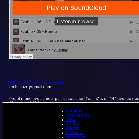
@circular_octopulse_marseille
technauze@gmail.com
Projet mené avec amour par l’association Techn’Auze – 144 avenue de
Chartreux 13004 Marseille
Site réalisé par
Cazembé
sur la base d’un travail graphique de
Geoffro
AGENDA
Wagon
–
Mentions légales
ACTIVATIONS
VÉLO
ARTISTES
ÉQUIPE
CONTACT
WORLDWIDE